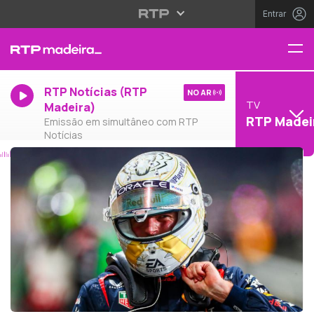
Entrar
RTP Notícias (RTP
NO AR
TV
Madeira)
RTP Madei
Emissão em simultâneo com RTP
Notícias