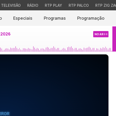
TELEVISÃO
RÁDIO
RTP PLAY
RTP PALCO
RTP ZIG ZA
o
Especiais
Programas
Programação
 2026
NO AR
RROR