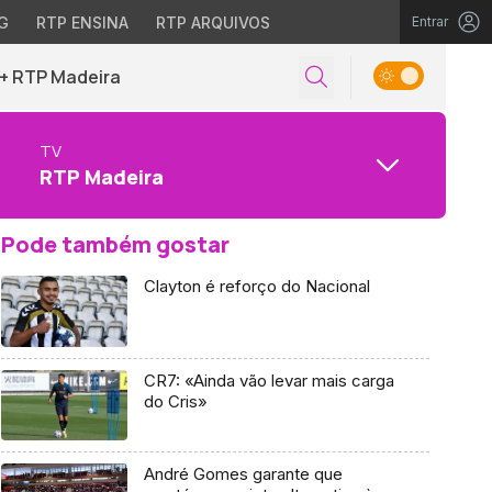
G
RTP ENSINA
RTP ARQUIVOS
Entrar
+ RTP Madeira
TV
RTP Madeira
Pode também gostar
Clayton é reforço do Nacional
CR7: «Ainda vão levar mais carga
do Cris»
André Gomes garante que