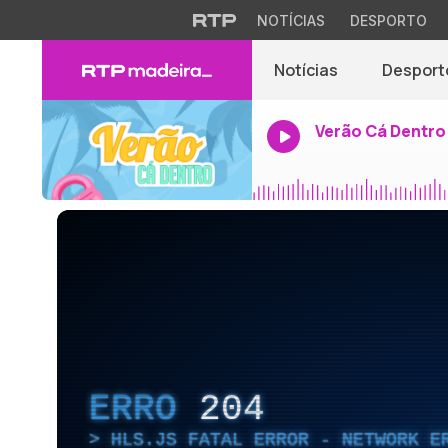
NOTÍCIAS
DESPORTO
Notícias
Desport
Verão Cá Dentro
ERRO
204
HLS.JS FATAL ERROR - NETWORK E