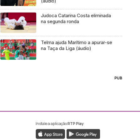
(aúdio)
Judoca Catarina Costa eliminada
na segunda ronda
Telma ajuda Marítimo a apurar-se
na Taça da Liga (áudio)
PUB
Instale a aplicação
RTP Play
ebook da RTP Madeira
nstagram da RTP Madeira