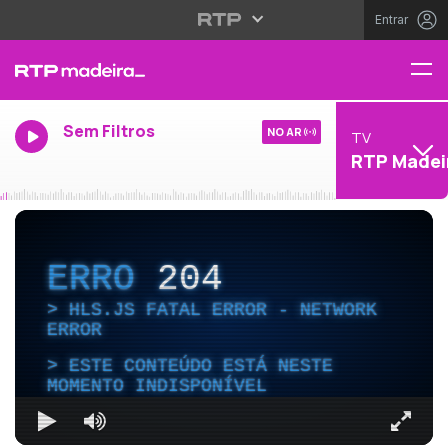
Entrar
Sem Filtros
NO AR
TV
RTP Madei
ERRO
204
HLS.JS FATAL ERROR - NETWORK
ERROR
ESTE CONTEÚDO ESTÁ NESTE
MOMENTO INDISPONÍVEL