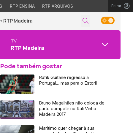
G
RTP ENSINA
RTP ARQUIVOS
Entrar
+ RTP Madeira
TV
RTP Madeira
Pode também gostar
Rafik Guitane regressa a
Portugal… mas para o Estoril
Bruno Magalhães não coloca de
parte competir no Rali Vinho
Madeira 2017
Marítimo quer chegar à sua