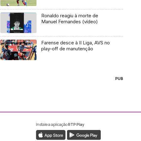
Ronaldo reagiu à morte de
Manuel Fernandes (vídeo)
Farense desce à II Liga, AVS no
play-off de manutenção
PUB
Instale a aplicação
RTP Play
ebook da RTP Madeira
nstagram da RTP Madeira