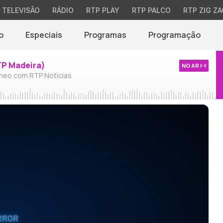
TELEVISÃO
RÁDIO
RTP PLAY
RTP PALCO
RTP ZIG ZA
o
Especiais
Programas
Programação
TP Madeira)
NO AR
neo com RTP Notícias
RROR