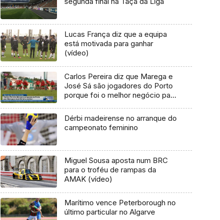
segunda final na Taça da Liga
Lucas França diz que a equipa
está motivada para ganhar
(vídeo)
Carlos Pereira diz que Marega e
José Sá são jogadores do Porto
porque foi o melhor negócio para
o Marítimo
Dérbi madeirense no arranque do
campeonato feminino
Miguel Sousa aposta num BRC
para o troféu de rampas da
AMAK (vídeo)
Marítimo vence Peterborough no
último particular no Algarve