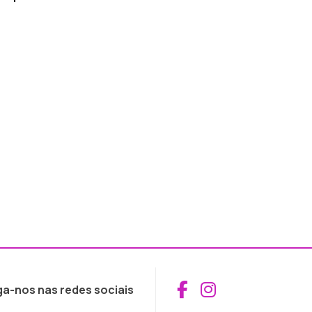
Aceder ao Fac
Aceder ao I
ga-nos nas redes sociais