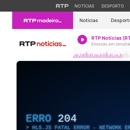
NOTÍCIAS
DESPORTO
Notícias
Desport
RTP Notícias (R
Emissão em simultâ
ERRO
204
HLS.JS FATAL ERROR - NETWORK E