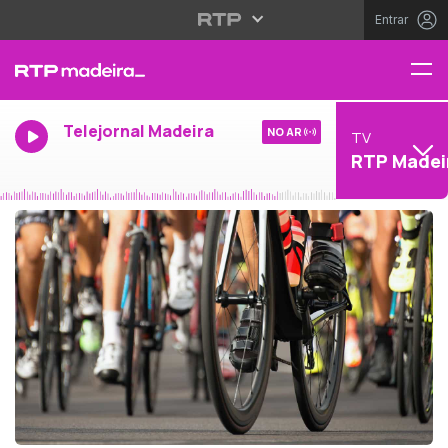
Entrar
Telejornal Madeira
NO AR
TV
RTP Madei