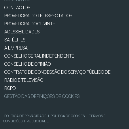
CONTACTOS
PROVEDORA DO TELESPECTADOR
PROVEDORA DO OUVINTE
ACESSIBILIDADES
SATÉLITES
A EMPRESA
CONSELHO GERAL INDEPENDENTE
CONSELHO DE OPINIÃO
CONTRATO DE CONCESSÃO DO SERVIÇO PÚBLICO DE
RÁDIO E TELEVISÃO
RGPD
GESTÃO DAS DEFINIÇÕES DE COOKIES
POLÍTICA DE PRIVACIDADE
|
POLÍTICA DE COOKIES
|
TERMOS E
CONDIÇÕES
|
PUBLICIDADE