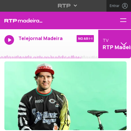
Entrar
Telejornal Madeira
NO AR
TV
RTP Madei