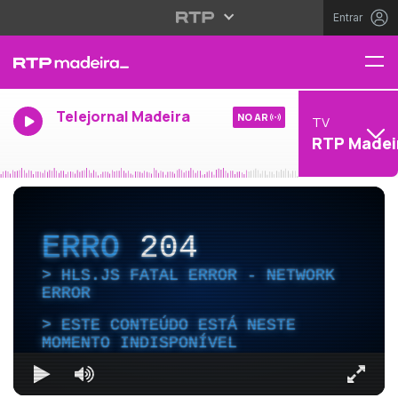
Entrar
Telejornal Madeira
NO AR
TV
RTP Madei
ERRO
204
HLS.JS FATAL ERROR - NETWORK
ERROR
ESTE CONTEÚDO ESTÁ NESTE
MOMENTO INDISPONÍVEL