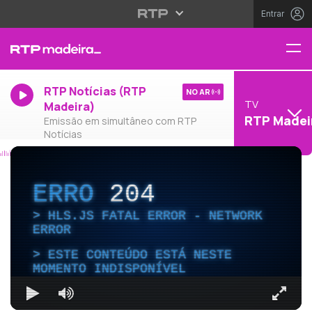
Entrar
RTP Notícias (RTP
NO AR
TV
Madeira)
RTP Madei
Emissão em simultâneo com RTP
Notícias
ERRO
204
HLS.JS FATAL ERROR - NETWORK
ERROR
ESTE CONTEÚDO ESTÁ NESTE
MOMENTO INDISPONÍVEL