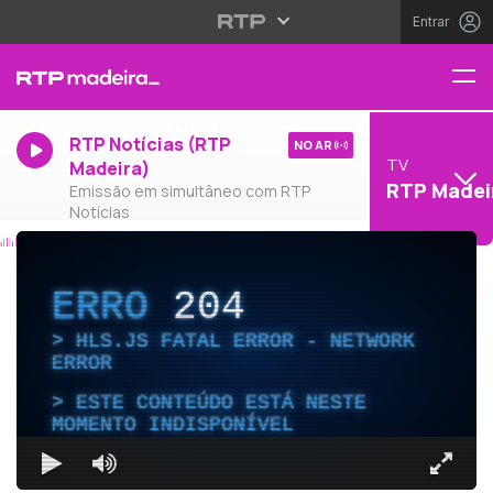
Entrar
RTP Notícias (RTP
NO AR
TV
Madeira)
RTP Madei
Emissão em simultâneo com RTP
Notícias
ERRO
204
HLS.JS FATAL ERROR - NETWORK
ERROR
ESTE CONTEÚDO ESTÁ NESTE
MOMENTO INDISPONÍVEL