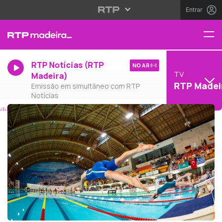
Entrar
RTP Notícias (RTP
NO AR
TV
Madeira)
RTP Madei
Emissão em simultâneo com RTP
Notícias