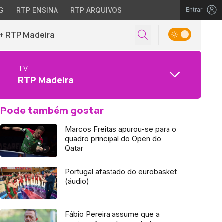
G
RTP ENSINA
RTP ARQUIVOS
Entrar
+ RTP Madeira
TV
RTP Madeira
Pode também gostar
Marcos Freitas apurou-se para o
quadro principal do Open do
Qatar
Portugal afastado do eurobasket
(áudio)
Fábio Pereira assume que a