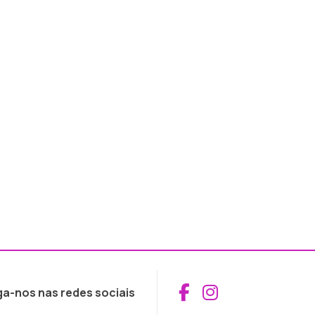
Aceder ao Fac
Aceder ao I
ga-nos nas redes sociais