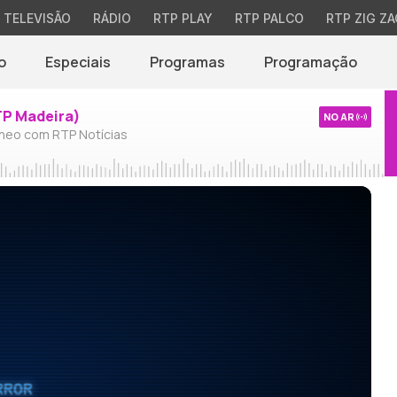
TELEVISÃO
RÁDIO
RTP PLAY
RTP PALCO
RTP ZIG ZA
o
Especiais
Programas
Programação
TP Madeira)
NO AR
neo com RTP Notícias
RROR