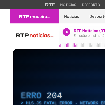
NOTÍCIAS
DESPORTO
Notícias
Desport
RTP Notícias (R
Emissão em simultâ
ERRO
204
HLS.JS FATAL ERROR - NETWORK E