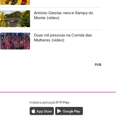
António Giestas vence Rampa do
Monte (vídeo)
Duas mil pessoas na Corrida das
Mulheres (vídeo)
PUB
Instale a aplicação
RTP Play
ebook da RTP Madeira
nstagram da RTP Madeira