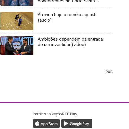
concorrentes no Porto Santo
(áudio)
Arranca hoje o torneio squash
(áudio)
Ambições dependem da entrada
de um investidor (vídeo)
PUB
Instale a aplicação
RTP Play
ebook da RTP Madeira
nstagram da RTP Madeira