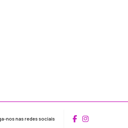
Aceder ao Fac
Aceder ao I
ga-nos nas redes sociais