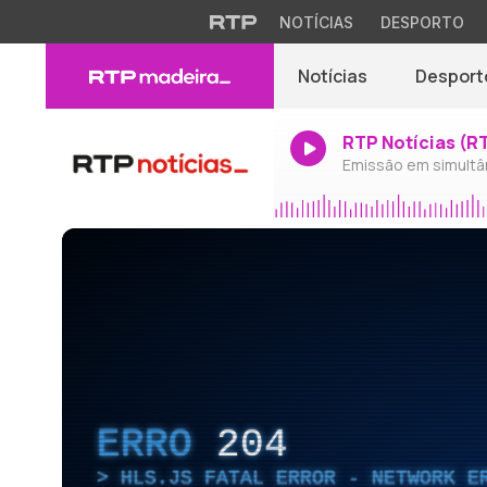
NOTÍCIAS
DESPORTO
Notícias
Desport
RTP Notícias (R
Emissão em simultâ
ERRO
204
HLS.JS FATAL ERROR - NETWORK E