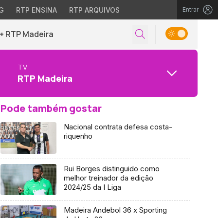
G
RTP ENSINA
RTP ARQUIVOS
Entrar
+ RTP Madeira
TV
RTP Madeira
Pode também gostar
Nacional contrata defesa costa-
riquenho
Rui Borges distinguido como
melhor treinador da edição
2024/25 da I Liga
Madeira Andebol 36 x Sporting