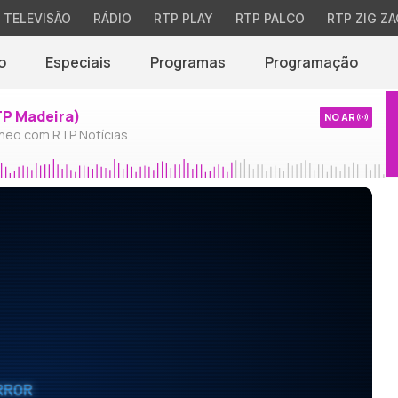
TELEVISÃO
RÁDIO
RTP PLAY
RTP PALCO
RTP ZIG ZA
o
Especiais
Programas
Programação
TP Madeira)
NO AR
neo com RTP Notícias
RROR