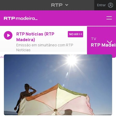
Entrar
RTP Notícias (RTP
NO AR
TV
Madeira)
RTP Madei
Emissão em simultâneo com RTP
Notícias