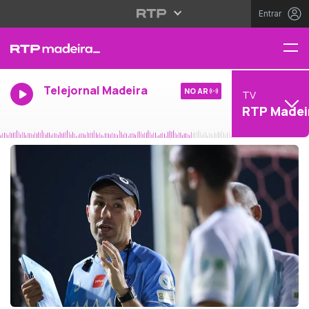
Entrar
Telejornal Madeira
NO AR
TV
RTP Madei