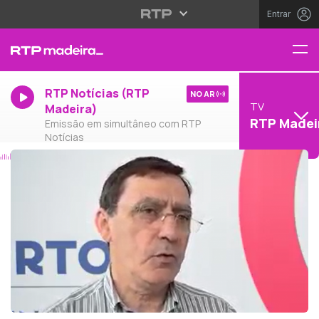
Entrar
RTP Notícias (RTP
NO AR
TV
Madeira)
RTP Madei
Emissão em simultâneo com RTP
Notícias