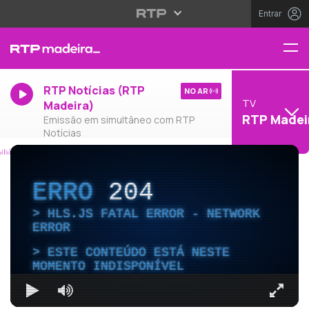
Entrar
RTP Notícias (RTP
NO AR
TV
Madeira)
RTP Madei
Emissão em simultâneo com RTP
Notícias
ERRO
204
HLS.JS FATAL ERROR - NETWORK
ERROR
ESTE CONTEÚDO ESTÁ NESTE
MOMENTO INDISPONÍVEL