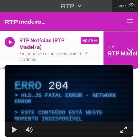
Entrar
RTP Notícias (RTP
NO AR
TV
Madeira)
RTP Madei
Emissão em simultâneo com RTP
Notícias
ERRO
204
HLS.JS FATAL ERROR - NETWORK
ERROR
ESTE CONTEÚDO ESTÁ NESTE
MOMENTO INDISPONÍVEL