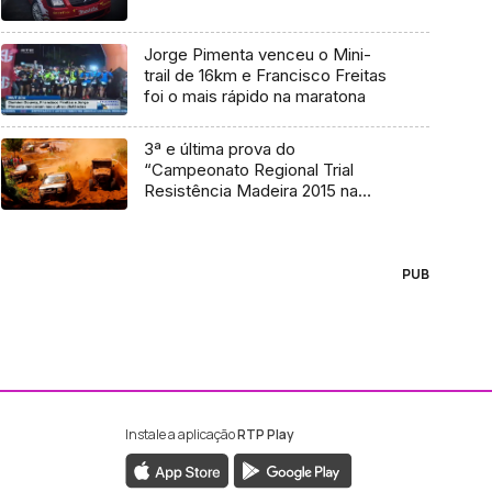
Jorge Pimenta venceu o Mini-
trail de 16km e Francisco Freitas
foi o mais rápido na maratona
3ª e última prova do
“Campeonato Regional Trial
Resistência Madeira 2015 na
pista dos Lamaceiros
PUB
Instale a aplicação
RTP Play
ebook da RTP Madeira
nstagram da RTP Madeira