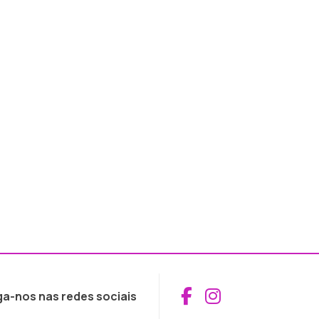
Aceder ao Fac
Aceder ao I
ga-nos nas redes sociais