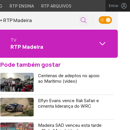
G
RTP ENSINA
RTP ARQUIVOS
Entrar
+ RTP Madeira
TV
RTP Madeira
Pode também gostar
Centenas de adeptos no apoio
ao Marítimo (vídeo)
Elfyn Evans vence Rali Safari e
cimenta liderança do WRC
Madeira SAD venceu esta tarde