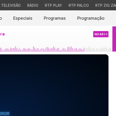
TELEVISÃO
RÁDIO
RTP PLAY
RTP PALCO
RTP ZIG ZA
o
Especiais
Programas
Programação
ira
NO AR
RROR