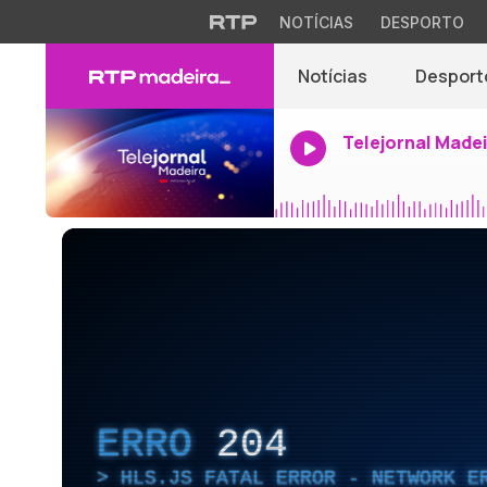
NOTÍCIAS
DESPORTO
Notícias
Desport
Telejornal Made
ERRO
204
HLS.JS FATAL ERROR - NETWORK E