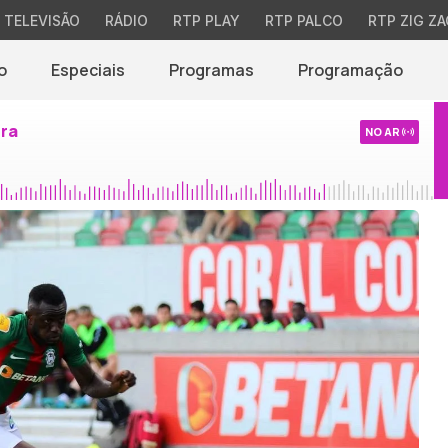
TELEVISÃO
RÁDIO
RTP PLAY
RTP PALCO
RTP ZIG ZA
o
Especiais
Programas
Programação
ira
NO AR