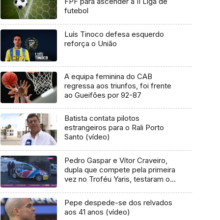
FPF para ascender à II Liga de
futebol
Luís Tinoco defesa esquerdo
reforça o União
A equipa feminina do CAB
regressa aos triunfos, foi frente
ao Gueifões por 92-87
Batista contata pilotos
estrangeiros para o Rali Porto
Santo (vídeo)
Pedro Gaspar e Vítor Craveiro,
dupla que compete pela primeira
vez no Troféu Yaris, testaram o
carro com o qual vão competir
Pepe despede-se dos relvados
aos 41 anos (vídeo)