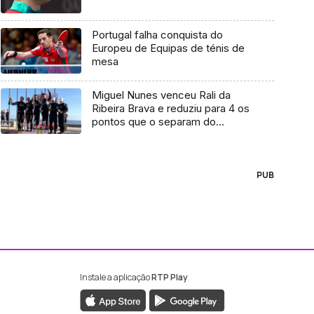
Portugal falha conquista do
Europeu de Equipas de ténis de
mesa
Miguel Nunes venceu Rali da
Ribeira Brava e reduziu para 4 os
pontos que o separam do
campeão regional
PUB
Instale a aplicação
RTP Play
ebook da RTP Madeira
nstagram da RTP Madeira