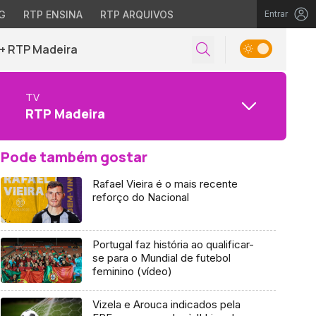
G
RTP ENSINA
RTP ARQUIVOS
Entrar
+ RTP Madeira
TV
RTP Madeira
Pode também gostar
Rafael Vieira é o mais recente
reforço do Nacional
Portugal faz história ao qualificar-
se para o Mundial de futebol
feminino (vídeo)
Vizela e Arouca indicados pela