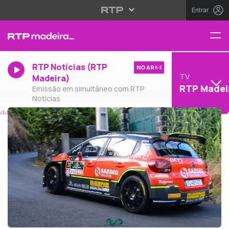
Entrar
RTP Notícias (RTP
NO AR
TV
Madeira)
RTP Madei
Emissão em simultâneo com RTP
Notícias