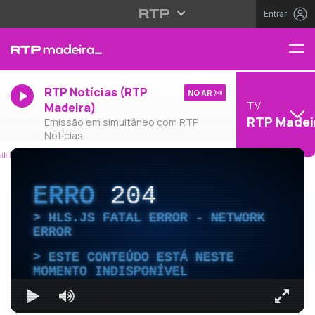
Entrar
RTP Notícias (RTP
NO AR
TV
Madeira)
RTP Madei
Emissão em simultâneo com RTP
Notícias
ERRO
204
HLS.JS FATAL ERROR - NETWORK
ERROR
ESTE CONTEÚDO ESTÁ NESTE
MOMENTO INDISPONÍVEL