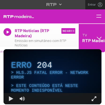
Entrar
RTP Notícias (RTP
NO AR
TV
Madeira)
RTP Madei
Emissão em simultâneo com RTP
Notícias
ERRO
204
HLS.JS FATAL ERROR - NETWORK
ERROR
ESTE CONTEÚDO ESTÁ NESTE
MOMENTO INDISPONÍVEL