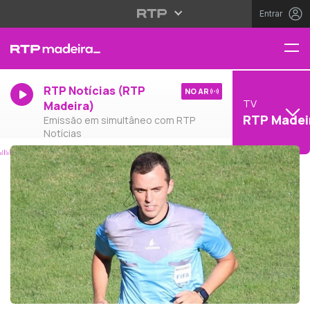
Entrar
RTP Notícias (RTP
NO AR
TV
Madeira)
RTP Madei
Emissão em simultâneo com RTP
Notícias