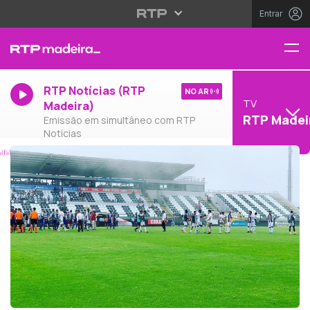
Entrar
RTP Notícias (RTP
NO AR
TV
Madeira)
RTP Madei
Emissão em simultâneo com RTP
Notícias