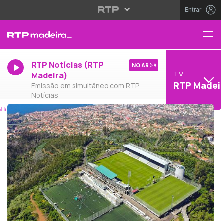
Entrar
RTP Notícias (RTP
NO AR
TV
Madeira)
RTP Madei
Emissão em simultâneo com RTP
Notícias