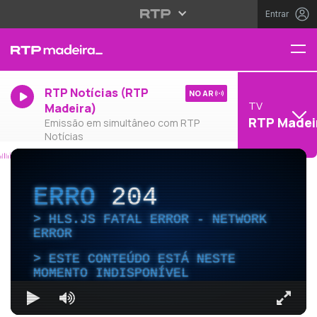
Entrar
RTP Notícias (RTP
NO AR
TV
Madeira)
RTP Madei
Emissão em simultâneo com RTP
Notícias
ERRO
204
HLS.JS FATAL ERROR - NETWORK
ERROR
ESTE CONTEÚDO ESTÁ NESTE
MOMENTO INDISPONÍVEL