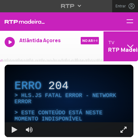
Entrar
Atlântida Açores
NO AR
TV
RTP Madei
ERRO
204
HLS.JS FATAL ERROR - NETWORK
ERROR
ESTE CONTEÚDO ESTÁ NESTE
MOMENTO INDISPONÍVEL