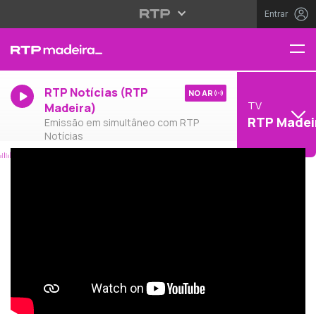
Entrar
RTP Notícias (RTP
NO AR
TV
Madeira)
RTP Madei
Emissão em simultâneo com RTP
Notícias