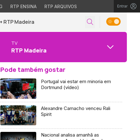
G
RTP ENSINA
RTP ARQUIVOS
Entrar
+ RTP Madeira
TV
RTP Madeira
Pode também gostar
Portugal vai estar em minoria em
Dortmund (vídeo)
Alexandre Camacho venceu Rali
Spirit
Nacional analisa amanhã as