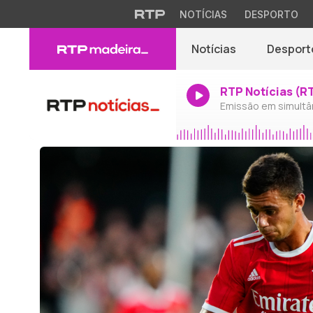
NOTÍCIAS
DESPORTO
Notícias
Desport
RTP Notícias (R
Emissão em simultâ