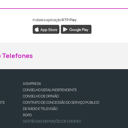
Instale a aplicação
RTP Play
ebook da RTP Madeira
nstagram da RTP Madeira
 Telefones
A EMPRESA
CONSELHO GERAL INDEPENDENTE
CONSELHO DE OPINIÃO
NTE
CONTRATO DE CONCESSÃO DO SERVIÇO PÚBLICO
DE RÁDIO E TELEVISÃO
RGPD
GESTÃO DAS DEFINIÇÕES DE COOKIES