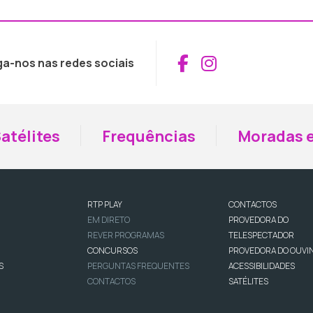
Aceder ao Fac
Aceder ao I
ga-nos nas redes sociais
atélites
Frequências
Moradas e
RTP PLAY
CONTACTOS
EM DIRETO
PROVEDORA DO
REVER PROGRAMAS
TELESPECTADOR
CONCURSOS
PROVEDORA DO OUVI
S
PERGUNTAS FREQUENTES
ACESSIBILIDADES
CONTACTOS
SATÉLITES