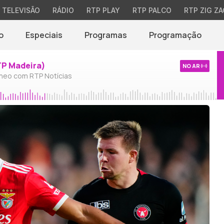
TELEVISÃO
RÁDIO
RTP PLAY
RTP PALCO
RTP ZIG ZA
o
Especiais
Programas
Programação
TP Madeira)
NO AR
neo com RTP Notícias