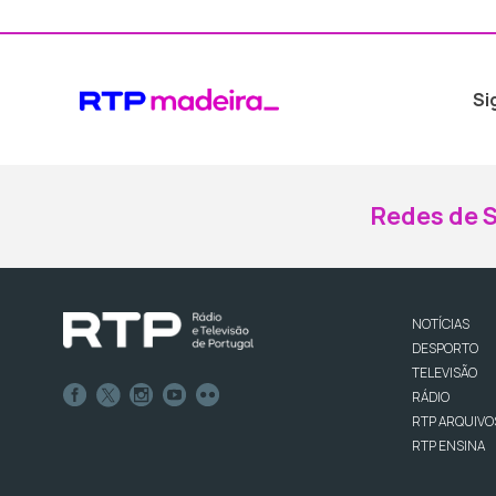
Si
Redes de S
NOTÍCIAS
DESPORTO
TELEVISÃO
RÁDIO
RTP ARQUIVO
RTP ENSINA