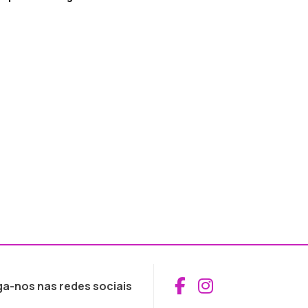
Aceder ao Fac
Aceder ao I
ga-nos nas redes sociais