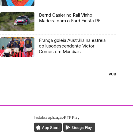
Bernd Casier no Rali Vinho
Madeira com o Ford Fiesta R5
França goleia Austrália na estreia
do lusodescendente Victor
Gomes em Mundiais
PUB
Instale a aplicação
RTP Play
ebook da RTP Madeira
nstagram da RTP Madeira