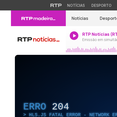
NOTÍCIAS
DESPORTO
Notícias
Desport
RTP Notícias (R
Emissão em simultâ
ERRO
204
HLS.JS FATAL ERROR - NETWORK E