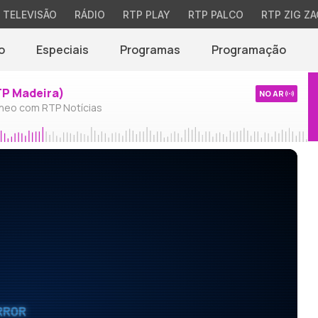
TELEVISÃO
RÁDIO
RTP PLAY
RTP PALCO
RTP ZIG ZA
o
Especiais
Programas
Programação
TP Madeira)
NO AR
neo com RTP Notícias
RROR