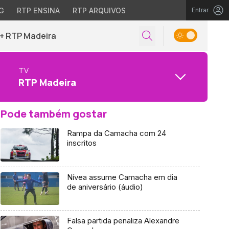
G
RTP ENSINA
RTP ARQUIVOS
Entrar
+ RTP Madeira
TV
RTP Madeira
Pode também gostar
Rampa da Camacha com 24
inscritos
Nívea assume Camacha em dia
de aniversário (áudio)
Falsa partida penaliza Alexandre