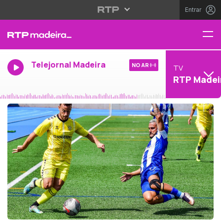
Entrar
Telejornal Madeira
NO AR
TV
RTP Madei