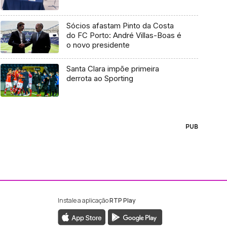
Sócios afastam Pinto da Costa
do FC Porto: André Villas-Boas é
o novo presidente
Santa Clara impõe primeira
derrota ao Sporting
PUB
Instale a aplicação
RTP Play
ebook da RTP Madeira
nstagram da RTP Madeira