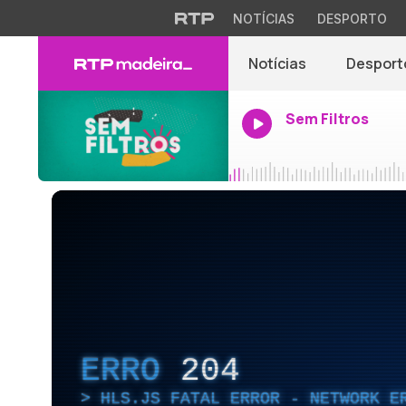
NOTÍCIAS
DESPORTO
Notícias
Desport
Sem Filtros
ERRO
204
HLS.JS FATAL ERROR - NETWORK E