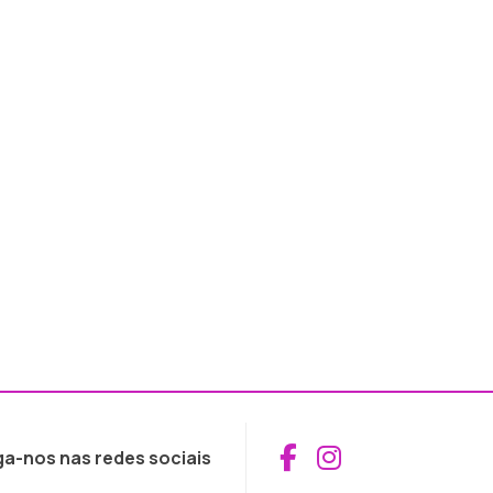
Aceder ao Fac
Aceder ao I
ga-nos nas redes sociais