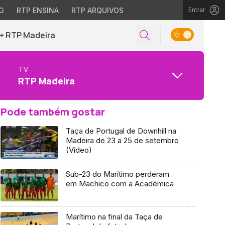
G
RTP ENSINA
RTP ARQUIVOS
Entrar
+ RTP Madeira
TV
RTP Madeira
Pode também gostar
Taça de Portugal de Downhill na
Madeira de 23 a 25 de setembro
(Vídeo)
Sub-23 do Marítimo perderam
em Machico com a Académica
Marítimo na final da Taça de