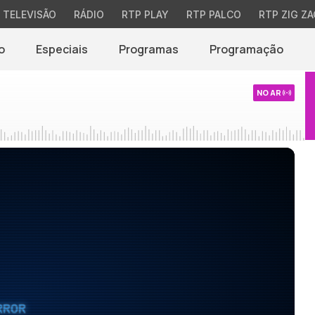
TELEVISÃO
RÁDIO
RTP PLAY
RTP PALCO
RTP ZIG ZA
o
Especiais
Programas
Programação
NO AR
RROR