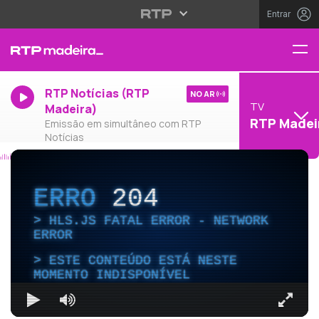
Entrar
RTP Notícias (RTP
NO AR
TV
Madeira)
RTP Madei
Emissão em simultâneo com RTP
Notícias
ERRO
204
HLS.JS FATAL ERROR - NETWORK
ERROR
ESTE CONTEÚDO ESTÁ NESTE
MOMENTO INDISPONÍVEL