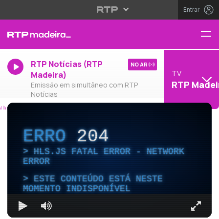
Entrar
RTP Notícias (RTP
NO AR
TV
Madeira)
RTP Madei
Emissão em simultâneo com RTP
Notícias
ERRO
204
HLS.JS FATAL ERROR - NETWORK
ERROR
ESTE CONTEÚDO ESTÁ NESTE
MOMENTO INDISPONÍVEL