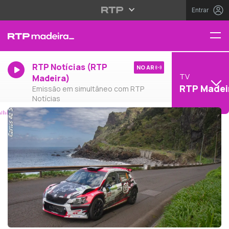
Entrar
RTP Notícias (RTP
NO AR
TV
Madeira)
RTP Madei
Emissão em simultâneo com RTP
Notícias