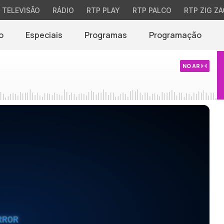
TELEVISÃO
RÁDIO
RTP PLAY
RTP PALCO
RTP ZIG ZA
o
Especiais
Programas
Programação
NO AR
RROR