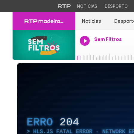
NOTÍCIAS
DESPORTO
Notícias
Desport
Sem Filtros
ERRO
204
HLS.JS FATAL ERROR - NETWORK E