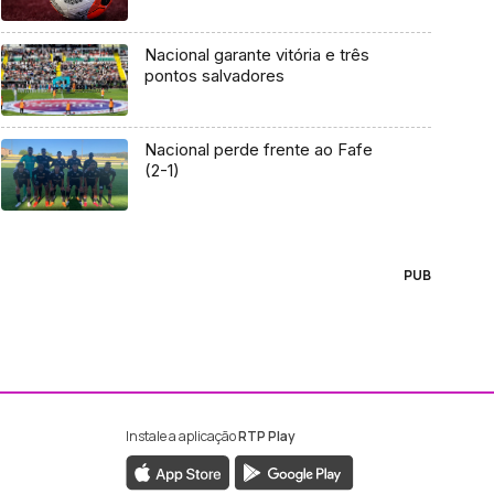
Nacional garante vitória e três
pontos salvadores
Nacional perde frente ao Fafe
(2-1)
PUB
Instale a aplicação
RTP Play
ebook da RTP Madeira
nstagram da RTP Madeira