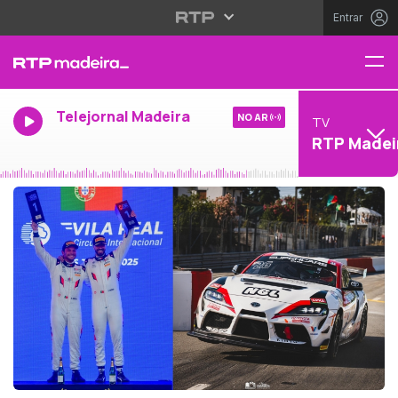
Entrar
Telejornal Madeira
NO AR
TV
RTP Madei