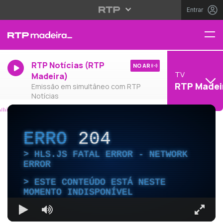
Entrar
RTP Notícias (RTP
NO AR
TV
Madeira)
RTP Madei
Emissão em simultâneo com RTP
Notícias
ERRO
204
HLS.JS FATAL ERROR - NETWORK
ERROR
ESTE CONTEÚDO ESTÁ NESTE
MOMENTO INDISPONÍVEL