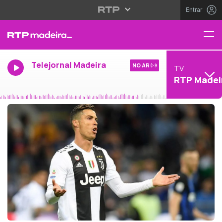
Entrar
Telejornal Madeira
NO AR
TV
RTP Madei