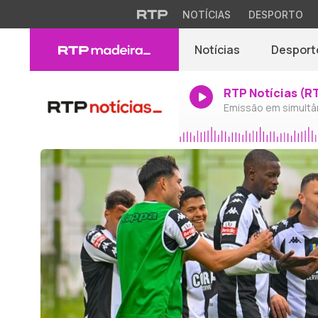
NOTÍCIAS
DESPORTO
Notícias
Desport
RTP Notícias (R
Emissão em simultâ