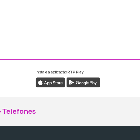
Instale a aplicação
RTP Play
ebook da RTP Madeira
nstagram da RTP Madeira
 Telefones