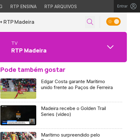
G
RTP ENSINA
RTP ARQUIVOS
Entrar
+ RTP Madeira
TV
RTP Madeira
Pode também gostar
Edgar Costa garante Marítimo
unido frente ao Paços de Ferreira
Madeira recebe o Golden Trail
Series (vídeo)
Marítimo surpreendido pelo