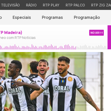
TELEVISÃO
RÁDIO
RTP PLAY
RTP PALCO
RTP ZIG ZA
o
Especiais
Programas
Programação
TP Madeira)
NO AR
neo com RTP Notícias