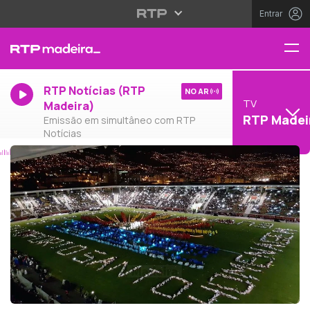
Entrar
RTP Notícias (RTP
NO AR
TV
Madeira)
RTP Madei
Emissão em simultâneo com RTP
Notícias