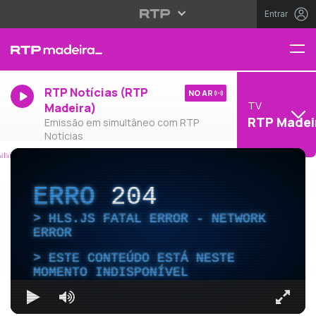
Entrar
RTP Notícias (RTP
NO AR
TV
Madeira)
RTP Madei
Emissão em simultâneo com RTP
Notícias
ERRO
204
HLS.JS FATAL ERROR - NETWORK
ERROR
ESTE CONTEÚDO ESTÁ NESTE
MOMENTO INDISPONÍVEL