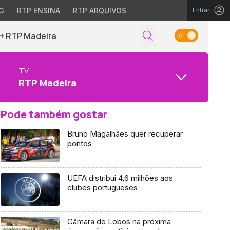
G
RTP ENSINA
RTP ARQUIVOS
Entrar
+ RTP Madeira
TV
RTP Madeira
Pode também gostar
Bruno Magalhães quer recuperar
pontos
UEFA distribui 4,6 milhões aos
clubes portugueses
Câmara de Lobos na próxima