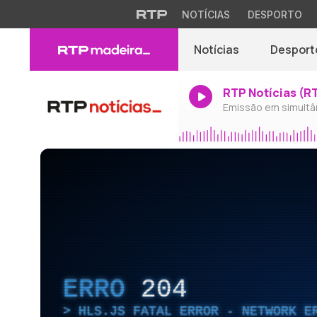
NOTÍCIAS
DESPORTO
Notícias
Desport
RTP Notícias (R
Emissão em simultâ
ERRO
204
HLS.JS FATAL ERROR - NETWORK E