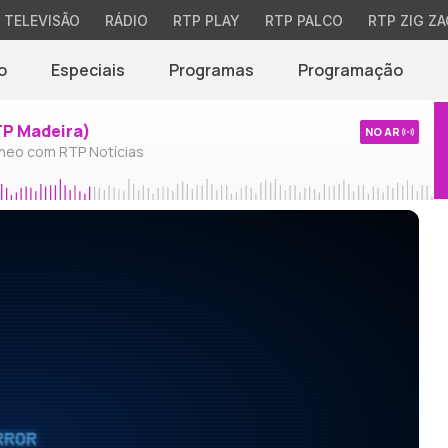
TELEVISÃO
RÁDIO
RTP PLAY
RTP PALCO
RTP ZIG ZA
o
Especiais
Programas
Programação
TP Madeira)
NO AR
neo com RTP Notícias
RROR