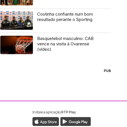
Costinha confiante num bom
resultado perante o Sporting
Basquetebol masculino: CAB
vence na visita à Ovarense
(vídeo)
PUB
Instale a aplicação
RTP Play
ebook da RTP Madeira
nstagram da RTP Madeira