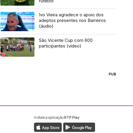
futebol
Ivo Vieira agradece o apoio dos
adeptos presentes nos Barreiros
(áudio)
São Vicente Cup com 600
participantes (vídeo)
PUB
Instale a aplicação
RTP Play
ebook da RTP Madeira
nstagram da RTP Madeira