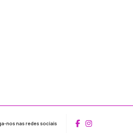
Aceder ao Fac
Aceder ao I
ga-nos nas redes sociais