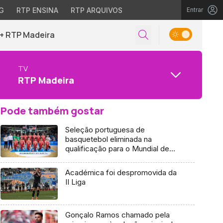
G
RTP ENSINA
RTP ARQUIVOS
Entrar
+ RTP Madeira
TV
RTP Madeira
Pode também gostar
Seleção portuguesa de
basquetebol eliminada na
qualificação para o Mundial de
2023
Académica foi despromovida da
II Liga
Gonçalo Ramos chamado pela