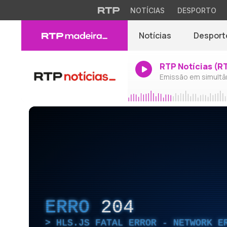
NOTÍCIAS
DESPORTO
Notícias
Desport
RTP Notícias (R
Emissão em simultâ
ERRO
204
HLS.JS FATAL ERROR - NETWORK E