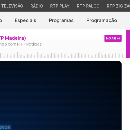
TELEVISÃO
RÁDIO
RTP PLAY
RTP PALCO
RTP ZIG ZA
o
Especiais
Programas
Programação
TP Madeira)
NO AR
neo com RTP Notícias
RROR