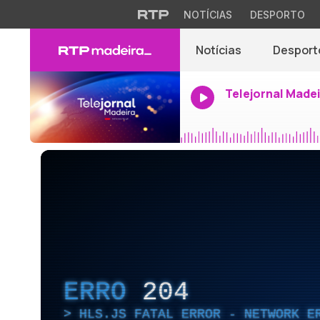
NOTÍCIAS
DESPORTO
Notícias
Desport
Telejornal Made
ERRO
204
HLS.JS FATAL ERROR - NETWORK E