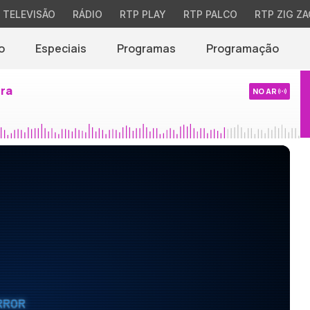
TELEVISÃO
RÁDIO
RTP PLAY
RTP PALCO
RTP ZIG ZA
o
Especiais
Programas
Programação
ira
NO AR
RROR