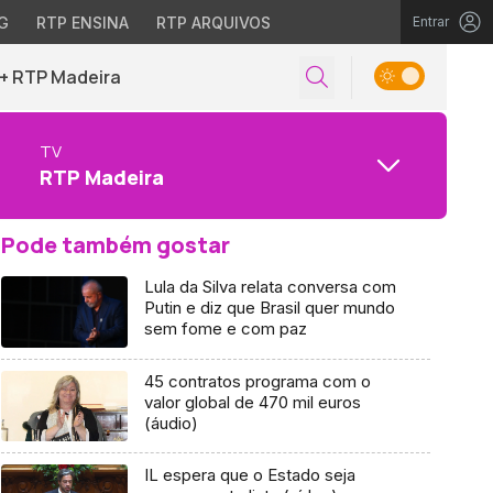
G
RTP ENSINA
RTP ARQUIVOS
Entrar
+ RTP Madeira
TV
RTP Madeira
Pode também gostar
Lula da Silva relata conversa com
Putin e diz que Brasil quer mundo
sem fome e com paz
45 contratos programa com o
valor global de 470 mil euros
(áudio)
IL espera que o Estado seja