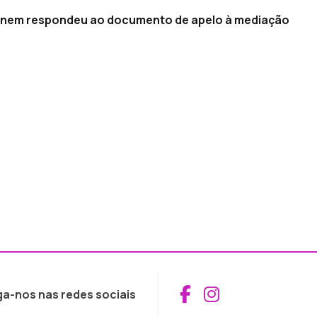
ivo nem respondeu ao documento de apelo à mediação
Aceder ao Fac
Aceder ao I
ga-nos nas redes sociais