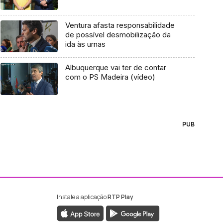
Ventura afasta responsabilidade
de possível desmobilização da
ida às urnas
Albuquerque vai ter de contar
com o PS Madeira (vídeo)
PUB
Instale a aplicação
RTP Play
ebook da RTP Madeira
nstagram da RTP Madeira