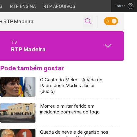
G
RTP ENSINA
RTP ARQUIVOS
Entrar
+ RTP Madeira
TV
RTP Madeira
Pode também gostar
O Canto do Melro – A Vida do
Padre José Martins Júnior
(áudio)
Morreu o militar ferido em
incidente com arma de fogo
Queda de neve e de granizo nos