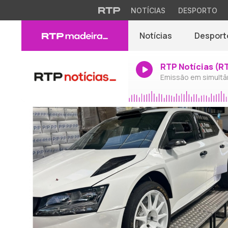
NOTÍCIAS
DESPORTO
Notícias
Desport
RTP Notícias (R
Emissão em simultâ