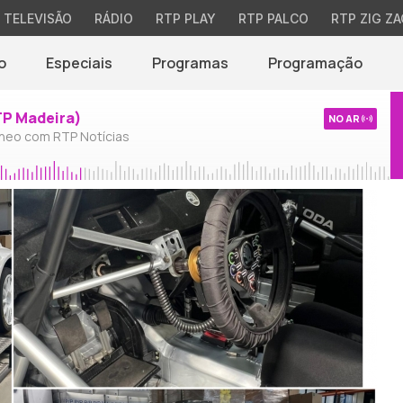
TELEVISÃO
RÁDIO
RTP PLAY
RTP PALCO
RTP ZIG ZA
o
Especiais
Programas
Programação
TP Madeira)
NO AR
neo com RTP Notícias