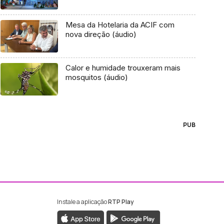
Mesa da Hotelaria da ACIF com
nova direção (áudio)
Calor e humidade trouxeram mais
mosquitos (áudio)
PUB
Instale a aplicação
RTP Play
ebook da RTP Madeira
nstagram da RTP Madeira