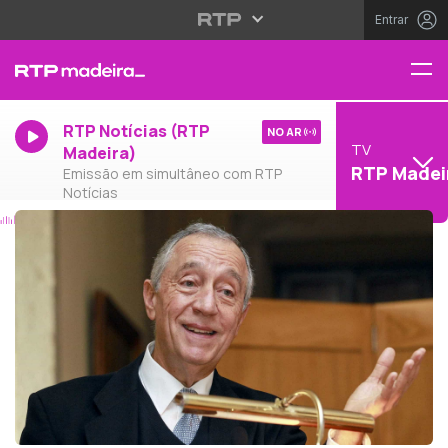
Entrar
RTP Notícias (RTP
NO AR
TV
Madeira)
RTP Madei
Emissão em simultâneo com RTP
Notícias