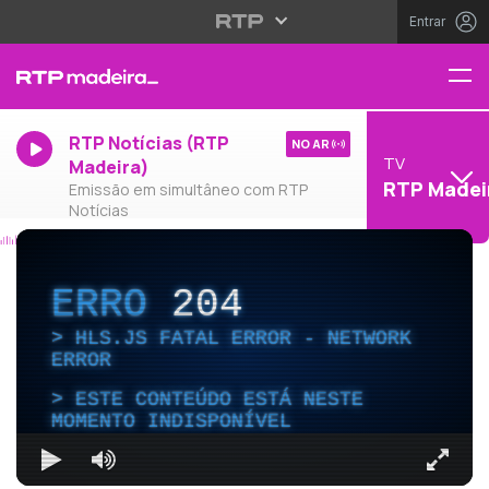
Entrar
RTP Notícias (RTP
NO AR
TV
Madeira)
RTP Madei
Emissão em simultâneo com RTP
Notícias
ERRO
204
HLS.JS FATAL ERROR - NETWORK
ERROR
ESTE CONTEÚDO ESTÁ NESTE
MOMENTO INDISPONÍVEL