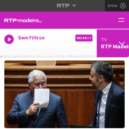
Entrar
Sem Filtros
NO AR
TV
RTP Madei