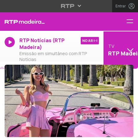
Entrar
RTP Notícias (RTP
NO AR
TV
Madeira)
RTP Madei
Emissão em simultâneo com RTP
Notícias